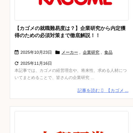
【カゴメの就職難易度は？】企業研究から内定獲
得のための必須対策まで徹底解説！！


2025年10月23日
メーカー
,
企業研究
,
食品

2025年11月16日
本記事では、カゴメの経営理念や、将来性、求める人材につ
いてまとめることで、皆さんの企業研究 ...
記事を読む
【カゴメ ...