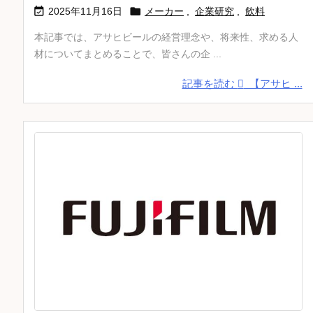


2025年11月16日
メーカー
,
企業研究
,
飲料
本記事では、アサヒビールの経営理念や、将来性、求める人
材についてまとめることで、皆さんの企 ...
記事を読む
【アサヒ ...