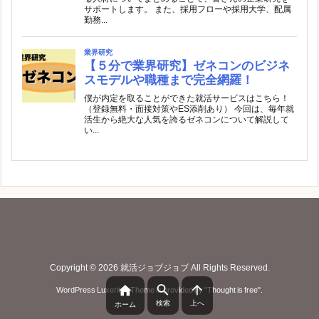
Copyright ©
2026
就活ジョブジョブ
All Rights Reserved.



WordPress Luxeritas Theme is provided by "
Thought is free
".
検索
上へ
ホーム