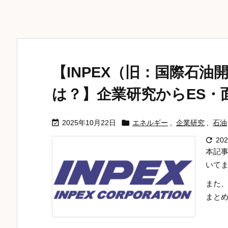
【INPEX（旧：国際石油
は？】企業研究からES・


2025年10月22日
エネルギー
,
企業研究
,
石油

20
本記事
いて
また
まとめ