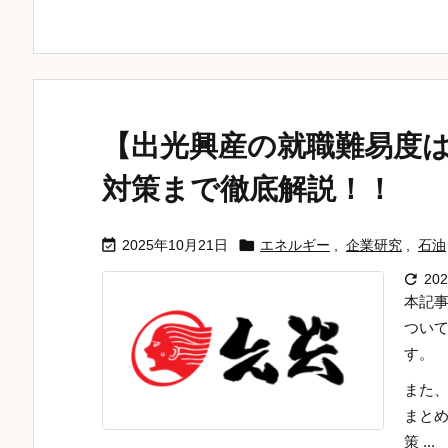
【出光興産の就職難易度は
対策まで徹底解説！！


2025年10月21日
エネルギー
,
企業研究
,
石油

20
本記
つい
す。
また
まと
策 ...