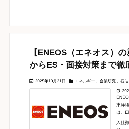
【ENEOS（エネオス）
からES・面接対策まで徹


2025年10月21日
エネルギー
,
企業研究
,
石油

20
ENE
東洋
は、E
入社難