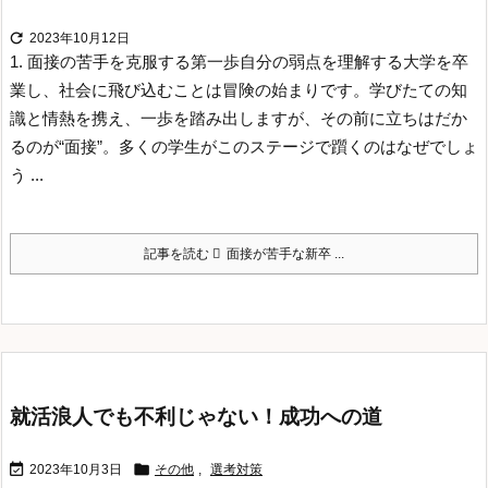

2023年10月12日
1. 面接の苦手を克服する第一歩自分の弱点を理解する
大学を卒
業し、社会に飛び込むことは冒険の始まりです。学びたての知
識と情熱を携え、一歩を踏み出しますが、その前に立ちはだか
るのが“面接”。多くの学生がこのステージで躓くのはなぜでしょ
う ...
記事を読む
面接が苦手な新卒 ...
就活浪人でも不利じゃない！成功への道


2023年10月3日
その他
,
選考対策