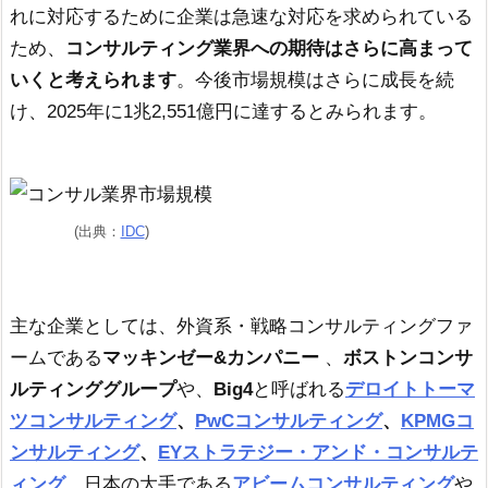
れに対応するために企業は急速な対応を求められている
ため、
コンサルティング業界への期待はさらに高まって
いくと考えられます
。今後市場規模はさらに成長を続
け、2025年に1兆2,551億円に達するとみられます。
(出典：
IDC
)
主な企業としては、外資系・戦略コンサルティングファ
ームである
マッキンゼー&カンパニー
、
ボストンコンサ
ルティンググループ
や、
Big4
と呼ばれる
デロイトトーマ
ツコンサルティング
、
PwCコンサルティング
、
KPMGコ
ンサルティング
、
EYストラテジー・アンド・コンサルテ
ィング
、日本の大手である
アビームコンサルティング
や