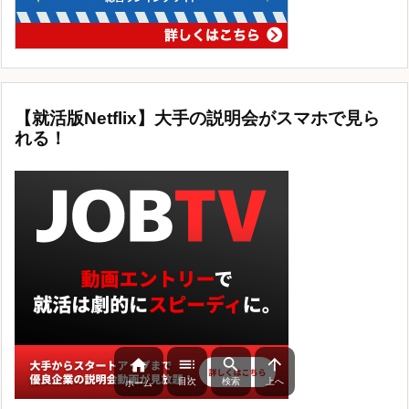
【就活版Netflix】大手の説明会がスマホで見ら
れる！




目次
検索
上へ
ホーム