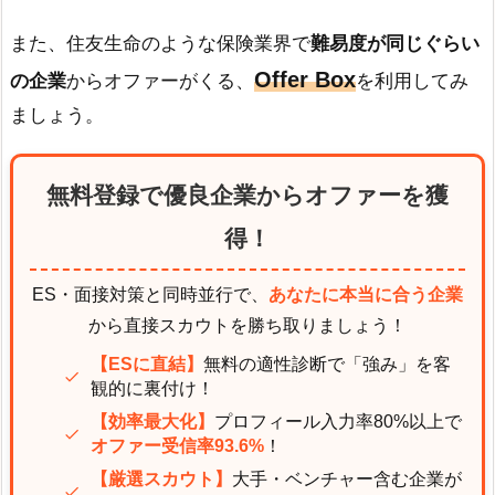
また、住友生命のような保険業界で
難易度が同じぐらい
Offer Box
の企業
からオファーがくる、
を利用してみ
ましょう。
無料登録で優良企業からオファーを獲
得！
ES・面接対策と同時並行で、
あなたに本当に合う企業
から直接スカウトを勝ち取りましょう！
【ESに直結】
無料の適性診断で「強み」を客
観的に裏付け！
【効率最大化】
プロフィール入力率80%以上で
オファー受信率93.6%
！
【厳選スカウト】
大手・ベンチャー含む企業が