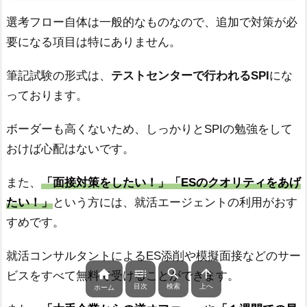
選考フロー自体は一般的なものなので、追加で対策が必
要になる項目は特にありません。
筆記試験の形式は、
テストセンターで行われるSPI
にな
っております。
ボーダーも高くないため、しっかりとSPIの勉強をして
おけば心配はないです。
また、
「面接対策をしたい！」「ESのクオリティをあげ
たい！」
という方には、就活エージェントの利用がおす
すめです。
就活コンサルタントによるES添削や模擬面接などのサー




ビスをすべて無料で受けることができます。
目次
検索
上へ
ホーム