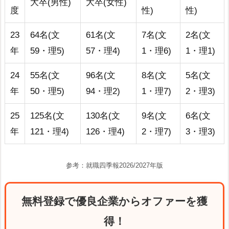
大卒(男性)
大卒(女性)
度
性)
性)
23
64名(文
61名(文
7名(文
2名(文
年
59・理5)
57・理4)
1・理6)
1・理1)
24
55名(文
96名(文
8名(文
5名(文
年
50・理5)
94・理2)
1・理7)
2・理3)
25
125名(文
130名(文
9名(文
6名(文
年
121・理4)
126・理4)
2・理7)
3・理3)
参考：就職四季報2026/2027年版
無料登録で優良企業からオファーを獲
得！