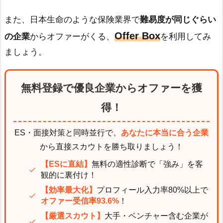
また、日本生命のような保険業界で
難易度が同じぐらい
Offer Box
の企業
からオファーがくる、
を利用してみ
ましょう。
無料登録で優良企業からオファーを獲
得！
ES・面接対策と同時並行で、
あなたに本当に合う企業
から直接スカウトを勝ち取りましょう！
【ESに直結】
無料の適性診断で「強み」を客
観的に裏付け！
【効率最大化】
プロフィール入力率80%以上で
オファー受信率93.6%
！
【厳選スカウト】
大手・ベンチャー含む企業が