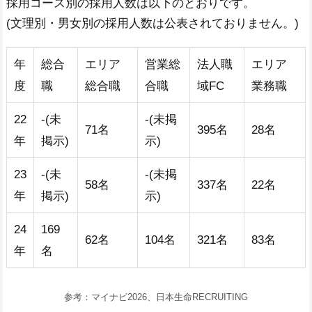
採用コース別の採用人数は以下のとおりです。
(文理別・男女別の採用人数は公表されておりません。)
年
総合
エリア
営業総
法人職
エリア
度
職
総合職
合職
域FC
業務職
22
-(未
-(未掲
71名
395名
28名
年
掲示)
示)
23
-(未
-(未掲
58名
337名
22名
年
掲示)
示)
24
169
62名
104名
321名
83名
年
名
参考：マイナビ2026、日本生命RECRUITING