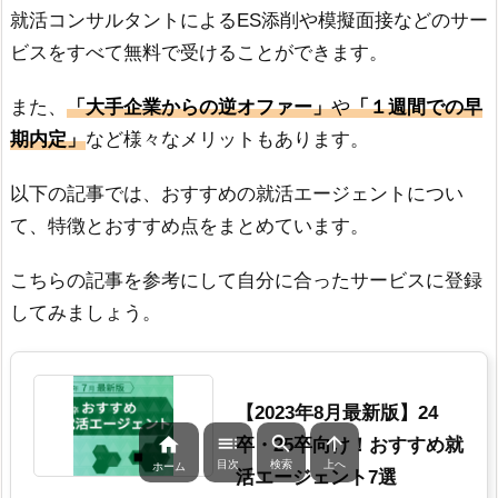
就活コンサルタントによるES添削や模擬面接などのサー
ビスをすべて無料で受けることができます。
また、
「大手企業からの逆オファー」
や
「１週間での早
期内定」
など様々なメリットもあります。
以下の記事では、おすすめの就活エージェントについ
て、特徴とおすすめ点をまとめています。
こちらの記事を参考にして自分に合ったサービスに登録
してみましょう。
【2023年8月最新版】24




卒・25卒向け！おすすめ就
目次
検索
上へ
ホーム
活エージェント7選