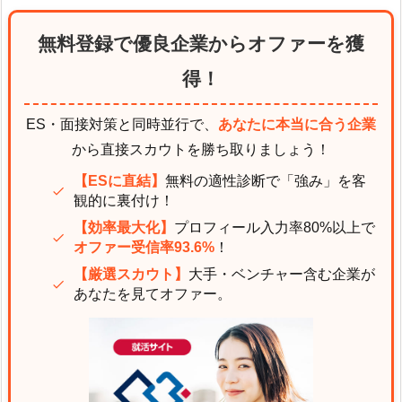
無料登録で優良企業からオファーを獲
得！
ES・面接対策と同時並行で、
あなたに本当に合う企業
から直接スカウトを勝ち取りましょう！
【ESに直結】
無料の適性診断で「強み」を客
観的に裏付け！
【効率最大化】
プロフィール入力率80%以上で
オファー受信率93.6%
！
【厳選スカウト】
大手・ベンチャー含む企業が
あなたを見てオファー。