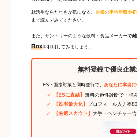
就活生ならだれもが気になる、
企業の平均年収や初
まで読んでみてください。
また、サントリーのような飲料・食品メーカーで
難
Box
を利用してみましょう。
無料登録で優良企業
ES・面接対策と同時並行で、
あなたに本当に
【ESに直結】
無料の適性診断で「強
【効率最大化】
プロフィール入力率8
【厳選スカウト】
大手・ベンチャー含